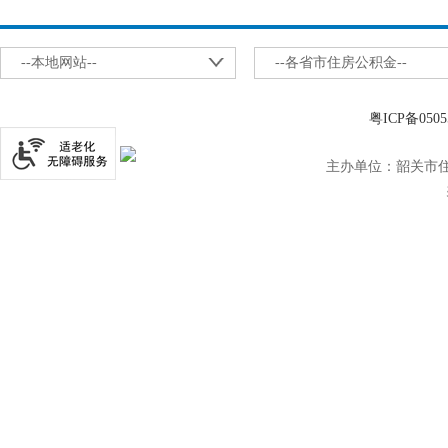
--本地网站--
--各省市住房公积金--
粤ICP备0505
主办单位：韶关市住房