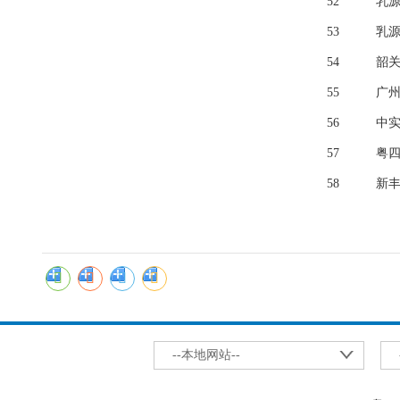
52
乳
53
乳
54
韶
55
广
56
中
57
粤
58
新
--本地网站--