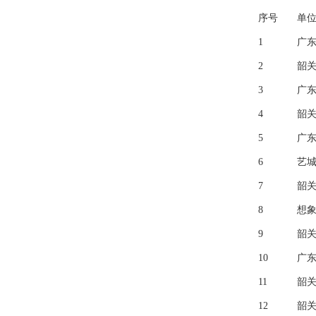
序号
单
1
广
2
韶
3
广
4
韶
5
广
6
艺
7
韶
8
想
9
韶
10
广
11
韶
12
韶