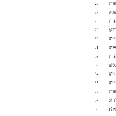
26
广
27
凤禧
28
广
29
浈
30
韶
31
韶
32
广
33
韶
34
韶
35
韶
36
广
37
清
38
始