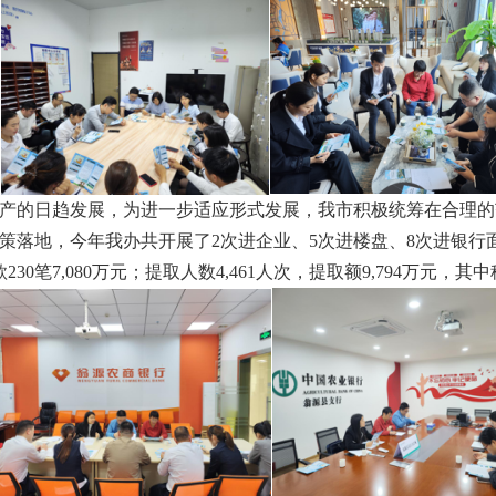
产的日趋发展，为进一步适应形式发展，我市积极统筹在合理的
策落地，今年我办共开展了2次进企业、5次进楼盘、8次进银行
0笔7,080万元；提取人数4,461人次，提取额9,794万元，其