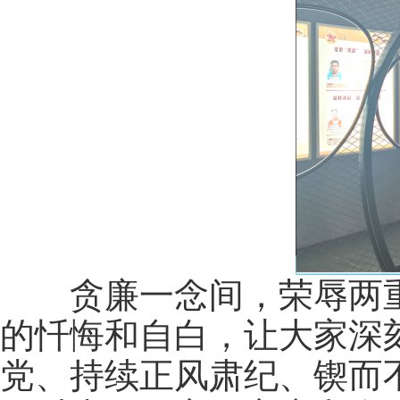
贪廉一念间，荣辱两重
的忏悔和自白，让大家深
党、持续正风肃纪、锲而