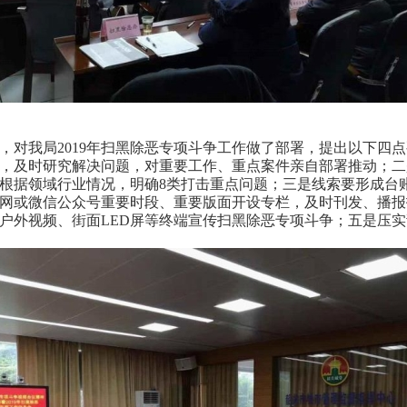
，对我局
2019
年扫黑除恶专项斗争工作做了部署，提出以下四点
，及时研究解决问题，对重要工作、重点案件亲自部署推动；
二
根据领域行业情况，明确
8
类打击重点
问题
；
三是线索要形成台
网或微信公众号重要时段、重要版面开设专栏，及时刊发、播报
户外视频、街面
LED
屏等终端宣传扫黑除恶专项斗争；
五是压实