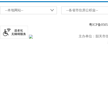
--本地网站--
--各省市住房公积金--
粤ICP备0505
主办单位：韶关市住房