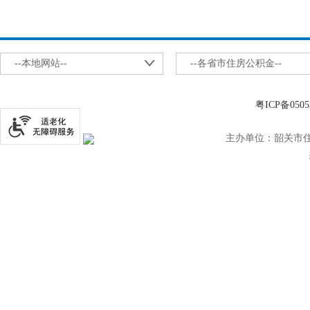
--本地网站--
--各省市住房公积金--
粤ICP备0505
主办单位：韶关市住房