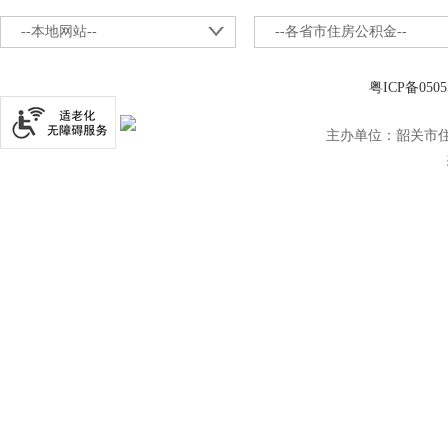
--本地网站--
--各省市住房公积金--
粤ICP备0505
主办单位：韶关市住房