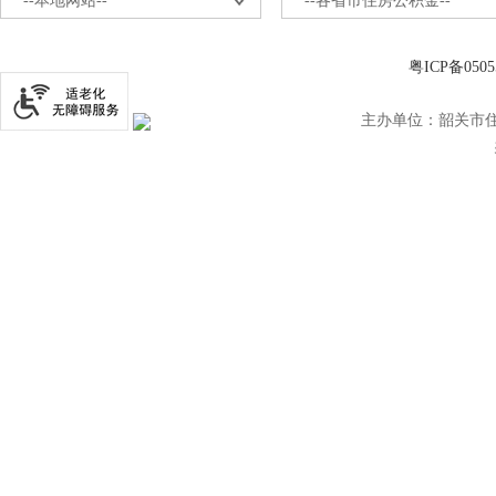
--本地网站--
--各省市住房公积金--
粤ICP备0505
主办单位：韶关市住房