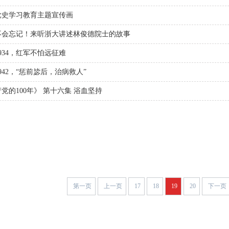
党史学习教育主题宣传画
不会忘记！来听浙大讲述林俊德院士的故事
934，红军不怕远征难
42，“惩前毖后，治病救人”
党的100年》 第十六集 浴血坚持
第一页
上一页
17
18
19
20
下一页